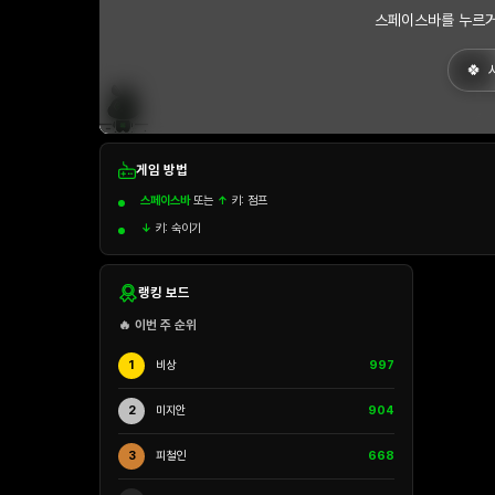
스페이스바를 누르거
게임 방법
스페이스바
또는
↑
키: 점프
↓
키: 숙이기
랭킹 보드
🔥 이번 주 순위
1
비상
997
2
미지안
904
3
피철인
668