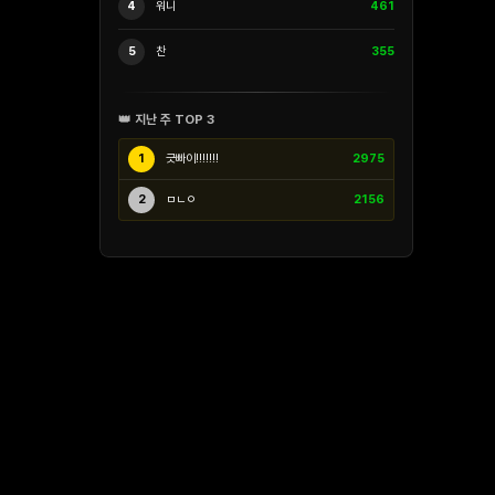
4
워니
461
5
찬
355
👑 지난 주 TOP 3
1
긋빠이!!!!!!!
2975
2
ㅁㄴㅇ
2156