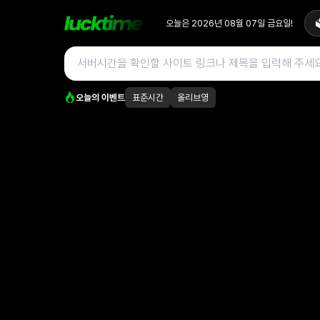
오늘은
2026년 08월 07일
금요일
!

오늘의 이벤트
표준시간
올리브영