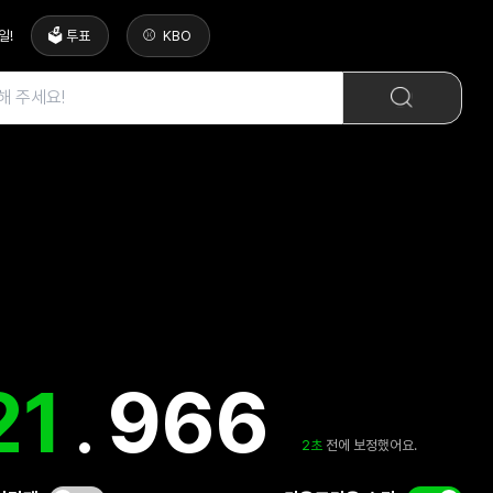
일
!
🗳️ 투표
KBO
22
.
409
3
초
전에 보정했어요.