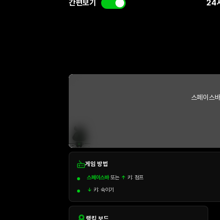
간편보기
24
스페이스바
게임 방법
스페이스바
또는
↑
키: 점프
↓
키: 숙이기
랭킹 보드