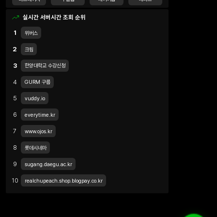
실시간 서버시간 조회 순위
1
위버스
2
크림
3
한양대학교 수강신청
4
GURM 구름
5
vuddy.io
6
everytime.kr
7
www.ojos.kr
8
롯데시네마
9
sugang.daegu.ac.kr
10
realchupeach.shop.blogpay.co.kr