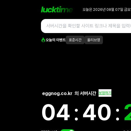
오늘은
2026년 08월 07일
금요
오늘의 이벤트
표준시간
올리브영
eggnog.co.kr
의 서버시간
보정하기
04
:
40
: