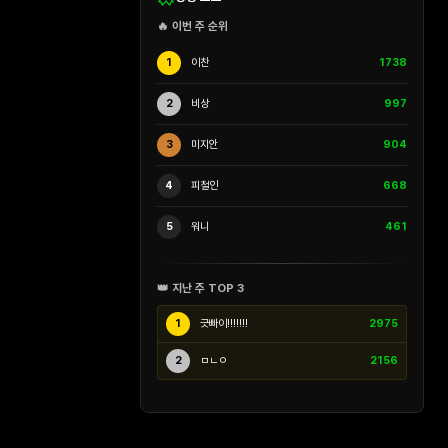
🔥 이번 주 순위
1
이찬
1738
2
비상
997
3
미지안
904
4
피철인
668
5
워니
461
👑 지난 주 TOP 3
1
긋빠이!!!!!!!
2975
2
ㅁㄴㅇ
2156