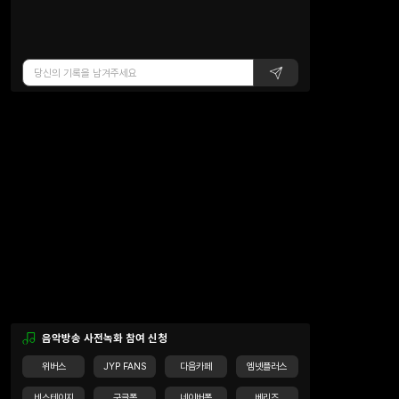
음악방송 사전녹화 참여 신청
위버스
JYP FANS
다음카페
엠넷플러스
비스테이지
구글폼
네이버폼
베리즈