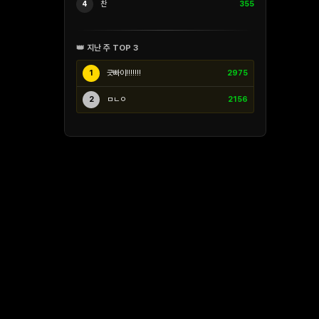
4
찬
355
👑 지난 주 TOP 3
1
긋빠이!!!!!!!
2975
2
ㅁㄴㅇ
2156