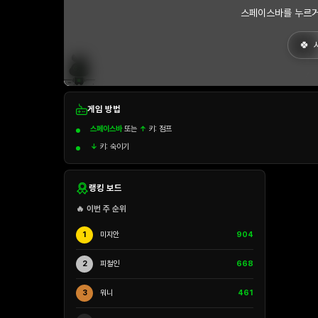
스페이스바를 누르거
게임 방법
스페이스바
또는
↑
키: 점프
↓
키: 숙이기
랭킹 보드
🔥 이번 주 순위
1
미지안
904
2
피철인
668
3
워니
461