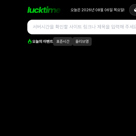
오늘은
2026년 08월 06일
목요일
!

오늘의 이벤트
표준시간
올리브영