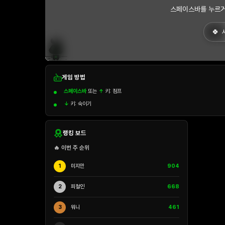
스페이스바를 누르거
게임 방법
스페이스바
또는
↑
키: 점프
↓
키: 숙이기
랭킹 보드
🔥 이번 주 순위
1
미지안
904
2
피철인
668
3
워니
461