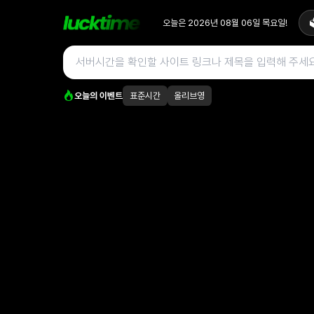
오늘은
2026년 08월 06일
목요일
!

오늘의 이벤트
표준시간
올리브영