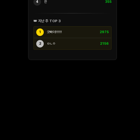
4
찬
355
👑 지난 주 TOP 3
1
긋빠이!!!!!!!
2975
2
ㅁㄴㅇ
2156