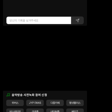
음악방송 사전녹화 참여 신청
위버스
JYP FANS
다음카페
엠넷플러스
비스테이지
구글폼
네이버폼
베리즈