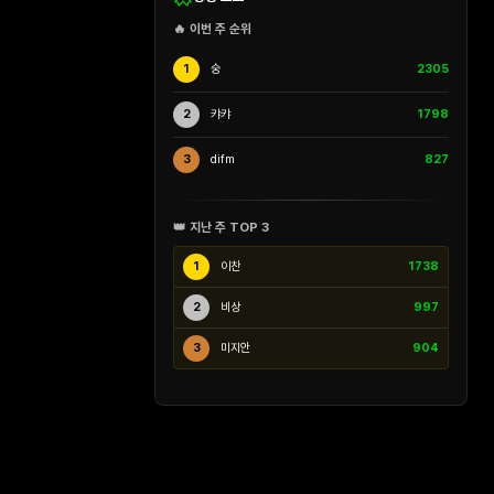
🔥 이번 주 순위
1
숭
2305
2
캬캬
1798
3
difm
827
👑 지난 주 TOP 3
1
이찬
1738
2
비상
997
3
미지안
904