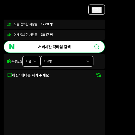
로그인
오늘 접속한 사람들
1728
명
어제 접속한 사람들
3017
명
수강신청
서울
학교명
채팅: 매너를 지켜 주세요