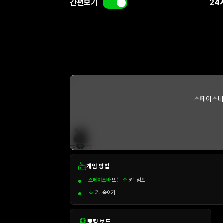
간편보기
24
스페이스바
게임 방법
스페이스바
또는
↑
키: 점프
↓
키: 숙이기
랭킹 보드