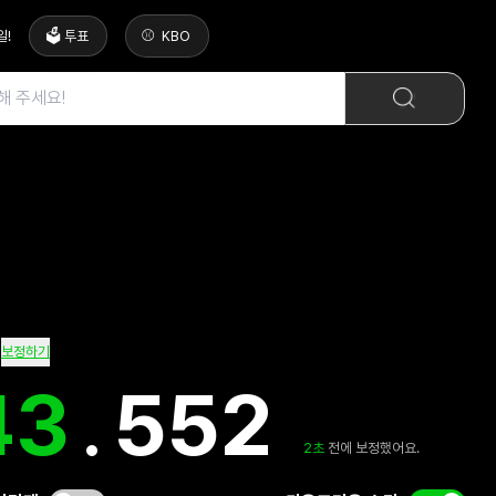
일
!
🗳️ 투표
KBO
보정하기
43
.
966
2
초
전에 보정했어요.