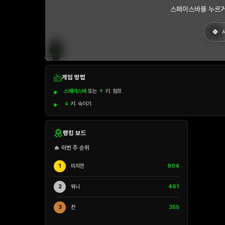
스페이스바를 누르거
게임 방법
스페이스바
또는
↑
키: 점프
↓
키: 숙이기
랭킹 보드
🔥 이번 주 순위
1
미지안
904
2
워니
461
3
찬
355