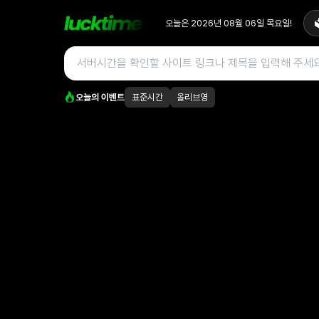
오늘은
2026년 08월 06일
목요일
!

오늘의 이벤트
표준시간
올리브영