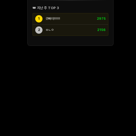
👑 지난 주 TOP 3
1
긋빠이!!!!!!!
2975
2
ㅁㄴㅇ
2156