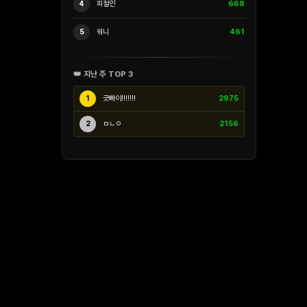
4
피철인
668
5
워니
461
👑 지난 주 TOP 3
1
긋빠이!!!!!!!
2975
2
ㅁㄴㅇ
2156