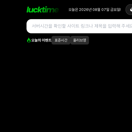
오늘은
2026년 08월 07일
금요일
!

오늘의 이벤트
표준시간
올리브영