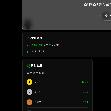
스페이스바를 누르거
게임 방법
스페이스바
또는
↑
키: 점프
↓
키: 숙이기
랭킹 보드
🔥 이번 주 순위
1
이찬
1738
2
비상
997
3
미지안
904