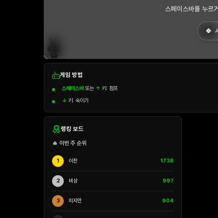
스페이스바를 누르거
게임 방법
스페이스바
또는
↑
키: 점프
↓
키: 숙이기
랭킹 보드
🔥 이번 주 순위
1
이찬
1738
2
비상
997
3
미지안
904