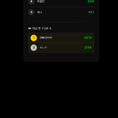
4
피철인
668
5
워니
461
👑 지난 주 TOP 3
1
긋빠이!!!!!!!
2975
2
ㅁㄴㅇ
2156