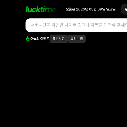
오늘은
2026년 08월 09일
일요일
!

오늘의 이벤트
표준시간
올리브영