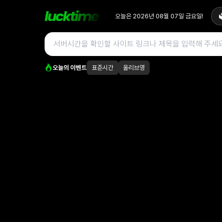
오늘은
2026년 08월 07일
금요일
!

오늘의 이벤트
표준시간
올리브영