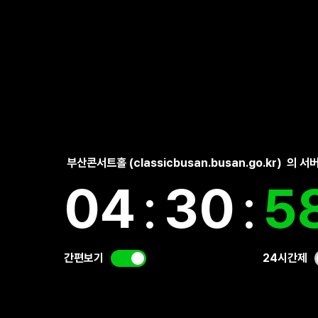
부산콘서트홀 (classicbusan.busan.go.kr)
의 서
04
:
30
:
5
간편보기
24시간제