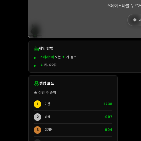
스페이스바를 누르거
게임 방법
스페이스바
또는
↑
키: 점프
↓
키: 숙이기
랭킹 보드
🔥 이번 주 순위
1
이찬
1738
2
비상
997
3
미지안
904