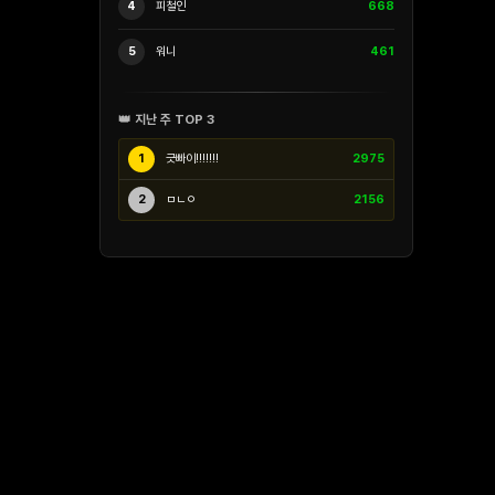
4
피철인
668
5
워니
461
👑 지난 주 TOP 3
1
긋빠이!!!!!!!
2975
2
ㅁㄴㅇ
2156