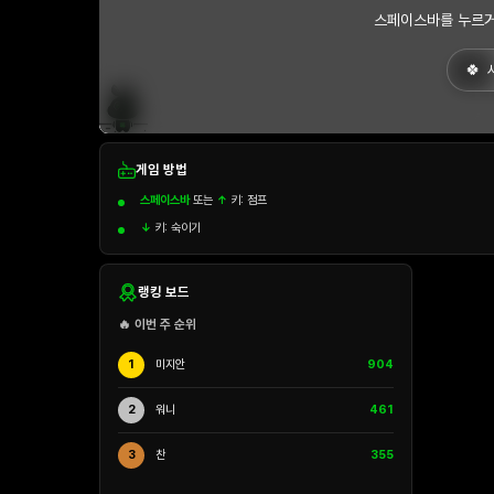
스페이스바를 누르거
게임 방법
스페이스바
또는
↑
키: 점프
↓
키: 숙이기
랭킹 보드
🔥 이번 주 순위
1
미지안
904
2
워니
461
3
찬
355