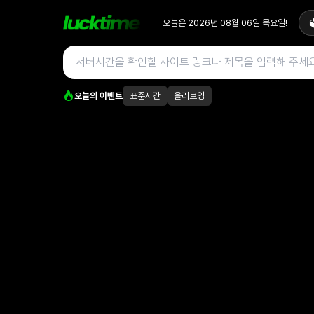
오늘은
2026년 08월 06일
목요일
!

오늘의 이벤트
표준시간
올리브영