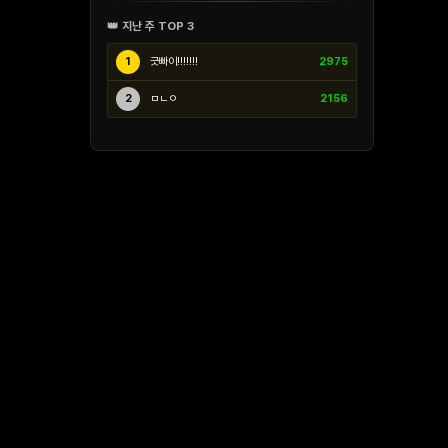
👑 지난 주 TOP 3
1
긋빠이!!!!!!!
2975
2
ㅁㄴㅇ
2156