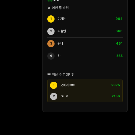
🔥 이번 주 순위
1
미지안
904
2
피철인
668
3
워니
461
4
찬
355
👑 지난 주 TOP 3
1
긋빠이!!!!!!!
2975
2
ㅁㄴㅇ
2156