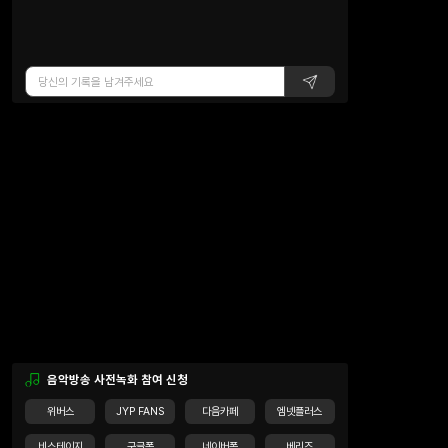
음악방송 사전녹화 참여 신청
위버스
JYP FANS
다음카페
엠넷플러스
비스테이지
구글폼
네이버폼
베리즈