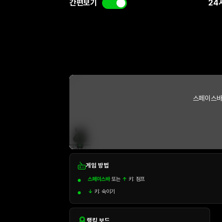
간편보기
24
스페이스바
게임 방법
스페이스바
또는
↑
키: 점프
↓
키: 숙이기
랭킹 보드