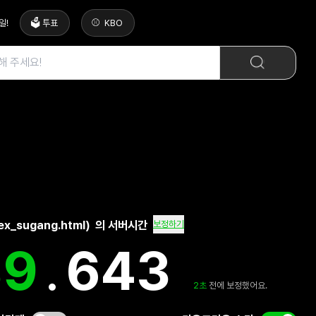
일
!
🗳️ 투표
KBO
x_sugang.html)
의 서버시간
보정하기
40
.
075
2
초
전에 보정했어요.