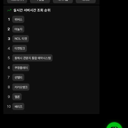
실시간 서버시간 조회 순위
1
위버스
2
야놀자
3
NOL 티켓
4
티켓링크
5
동해시 관광지 통합 예약시스템
6
쿠팡플레이
7
썬밸리
8
카카오뱅크
9
멜론
10
베리즈