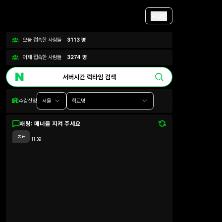
로그인
오늘 접속한 사람들
3113
명
어제 접속한 사람들
3274
명
수강신청
서울
학교명
채팅: 매너를 지켜 주세요
ㅈㅂ
11:39