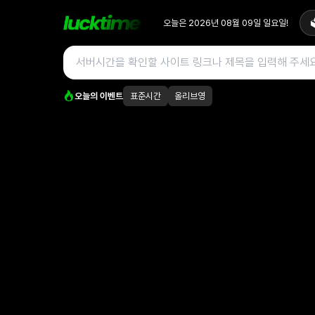
오늘은
2026년 08월 09일
일요일
!

오늘의 이벤트
표준시간
올리브영