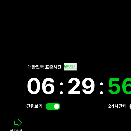
대한민국 표준시간
보정하기
06
:
29
:
5
간편보기
24시간제
이 자리에