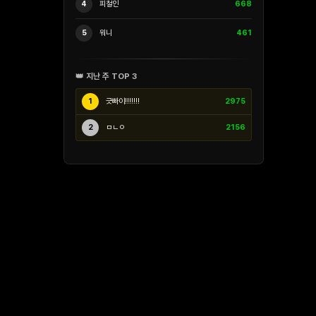
4
피철인
668
5
워니
461
👑 지난 주 TOP 3
1
긋빠이!!!!!!!
2975
2
ㅁㄴㅇ
2156